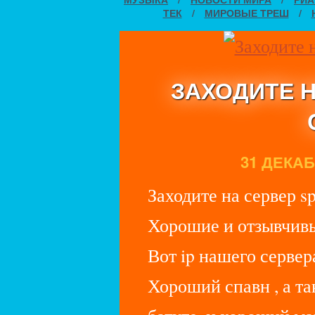
ТЕК
/
МИРОВЫЕ ТРЕШ
/
ЗАХОДИТЕ Н
31 ДЕКАБР
Заходите на сервер sp
Хорошие и отзывчив
Вот ip нашего сервер
Хороший спавн , а та