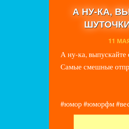
А НУ-КА, 
ШУТОЧКИ
11 МАЯ
А ну-ка, выпускайте 
Самые смешные отпр
#юмор #юморфм #ве