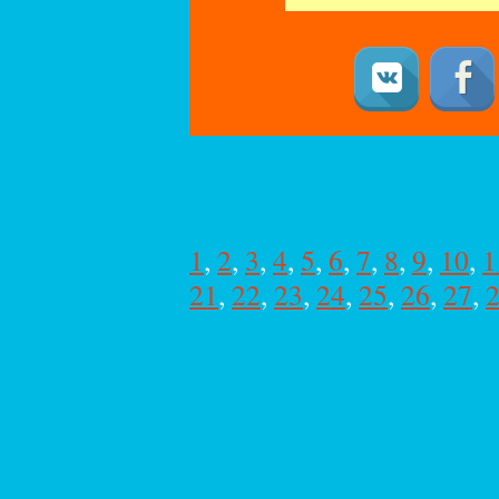
1
,
2
,
3
,
4
,
5
,
6
,
7
,
8
,
9
,
10
,
1
21
,
22
,
23
,
24
,
25
,
26
,
27
,